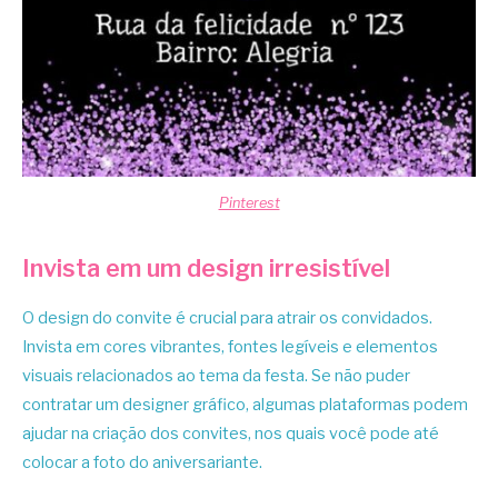
Pinterest
Invista em um design irresistível
O design do convite é crucial para atrair os convidados.
Invista em cores vibrantes, fontes legíveis e elementos
visuais relacionados ao tema da festa. Se não puder
contratar um designer gráfico, algumas plataformas podem
ajudar na criação dos convites, nos quais você pode até
colocar a foto do aniversariante.