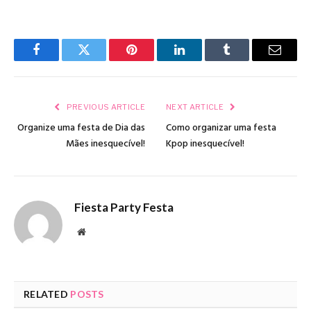
Facebook
Twitter
Pinterest
LinkedIn
Tumblr
Email
PREVIOUS ARTICLE
NEXT ARTICLE
Organize uma festa de Dia das
Como organizar uma festa
Mães inesquecível!
Kpop inesquecível!
Fiesta Party Festa
Website
RELATED
POSTS