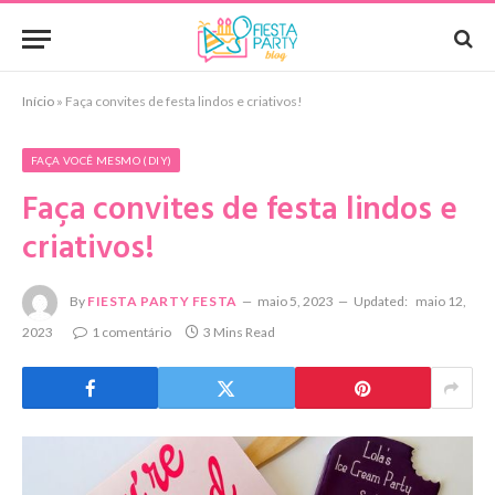
Início
»
Faça convites de festa lindos e criativos!
FAÇA VOCÊ MESMO (DIY)
Faça convites de festa lindos e
criativos!
By
FIESTA PARTY FESTA
maio 5, 2023
Updated:
maio 12,
2023
1 comentário
3 Mins Read