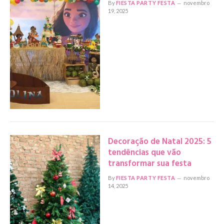
By
FIESTA PARTY FESTA
novembro
19, 2025
Decoração de Natal 2025: 5
tendências que vão
transformar sua festa
By
FIESTA PARTY FESTA
novembro
14, 2025