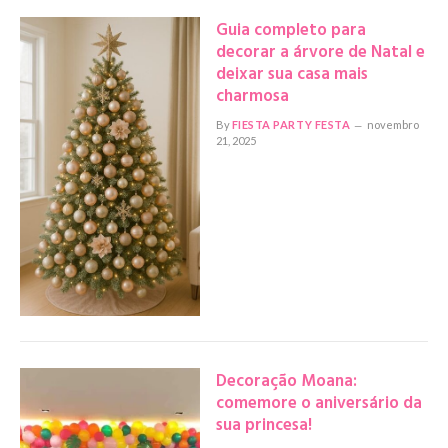
Guia completo para
decorar a árvore de Natal e
deixar sua casa mais
charmosa
By
FIESTA PARTY FESTA
novembro
21, 2025
Decoração Moana:
comemore o aniversário da
sua princesa!