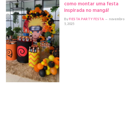
como montar uma festa
inspirada no mangá!
By
FIESTA PARTY FESTA
novembro
5, 2025
Conheça as 10 tendências
em decoração de árvore de
Natal 2025
By
FIESTA PARTY FESTA
outubro 31,
2025